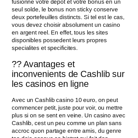
fusionne votre depot et votre bonus en un
seul solde, le bonus non sticky conserve
deux portefeuilles distincts. Si tel est le cas,
vous devez choisir absolument un casino
en argent reel. En effet, tous les sites
disponibles possedent leurs propres
specialites et specificites.
?? Avantages et
inconvenients de Cashlib sur
les casinos en ligne
Avec un Cashlib casino 10 euro, on peut
commencer petit, juste pour voir, ou mettre
plus si on se sent en veine. Un casino avec
Cashlib, cest un peu comme un plan sans
accroc quon partage entre amis, du genre