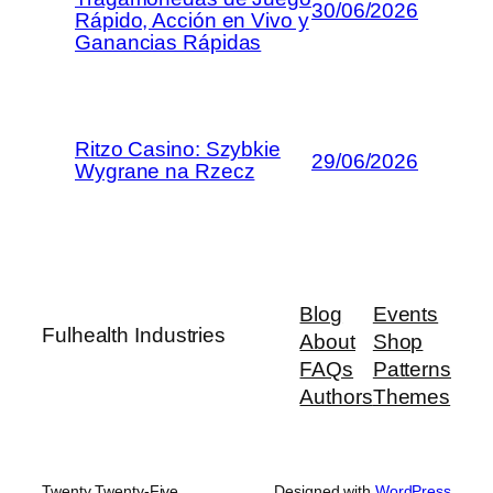
30/06/2026
Rápido, Acción en Vivo y
Ganancias Rápidas
Ritzo Casino: Szybkie
29/06/2026
Wygrane na Rzecz
Blog
Events
Fulhealth Industries
About
Shop
FAQs
Patterns
Authors
Themes
Twenty Twenty-Five
Designed with
WordPress