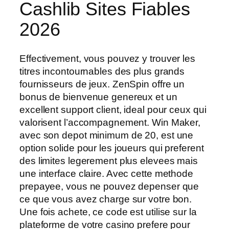
Cashlib Sites Fiables
2026
Effectivement, vous pouvez y trouver les
titres incontournables des plus grands
fournisseurs de jeux. ZenSpin offre un
bonus de bienvenue genereux et un
excellent support client, ideal pour ceux qui
valorisent l’accompagnement. Win Maker,
avec son depot minimum de 20, est une
option solide pour les joueurs qui preferent
des limites legerement plus elevees mais
une interface claire. Avec cette methode
prepayee, vous ne pouvez depenser que
ce que vous avez charge sur votre bon.
Une fois achete, ce code est utilise sur la
plateforme de votre casino prefere pour