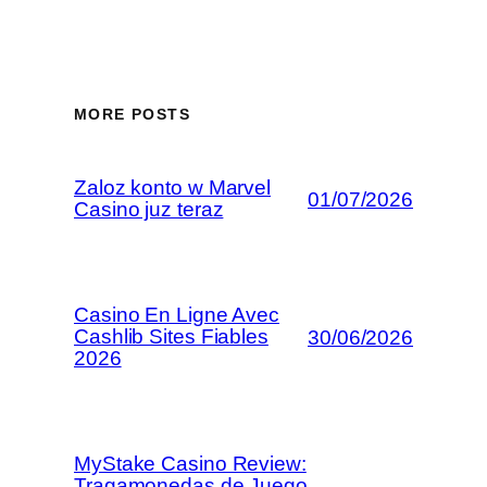
MORE POSTS
Zaloz konto w Marvel
01/07/2026
Casino juz teraz
Casino En Ligne Avec
Cashlib Sites Fiables
30/06/2026
2026
MyStake Casino Review:
Tragamonedas de Juego